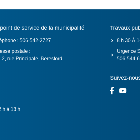
ie
point de service de la municipalité
Travaux pub
éphone : 506-542-2727
8 h 30 À 
esse postale :
Urgence 
-2, rue Principale, Beresford
506-544-
Suivez-nous
 h à 13 h