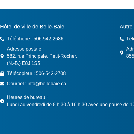
Au sujet de la Ville de Belle-Ba
Hôtel de ville de Belle-Baie
Autre 
Téléphone : 506-542-2686
Tél
Adresse postale :
Adr
582, rue Principale, Petit-Rocher,
855
(N.-B.) E8J 1S5
Télécopieur : 506-542-2708
Courriel : info@bellebaie.ca
Heures de bureau :
Lundi au vendredi de 8 h 30 à 16 h 30 avec une pause de 12