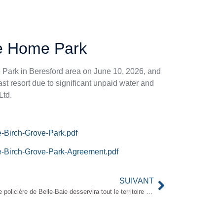
le Home Park
 Park in Beresford area on June 10, 2026, and
st resort due to significant unpaid water and
Ltd.
e-Birch-Grove-Park.pdf
se-Birch-Grove-Park-Agreement.pdf
SUIVANT
La Force policière de Belle-Baie desservira tout le territoire municipal à partir du 30 juillet 2026